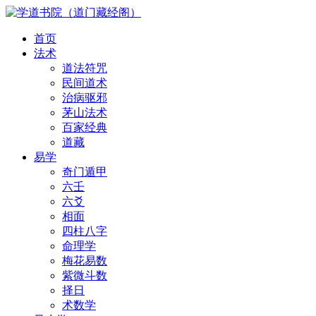
首页
法术
道法符咒
民间道术
治病驱邪
茅山法术
百家经典
道藏
易学
奇门遁甲
六壬
六爻
相面
四柱八字
命理学
梅花易数
紫微斗数
择日
术数学