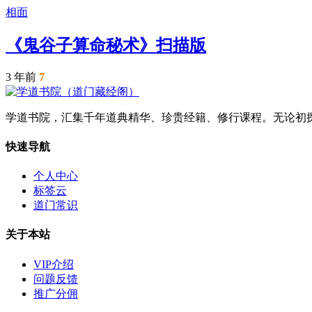
相面
《鬼谷子算命秘术》扫描版
3 年前
7
学道书院，汇集千年道典精华、珍贵经籍、修行课程。无论初
快速导航
个人中心
标签云
道门常识
关于本站
VIP介绍
问题反馈
推广分佣