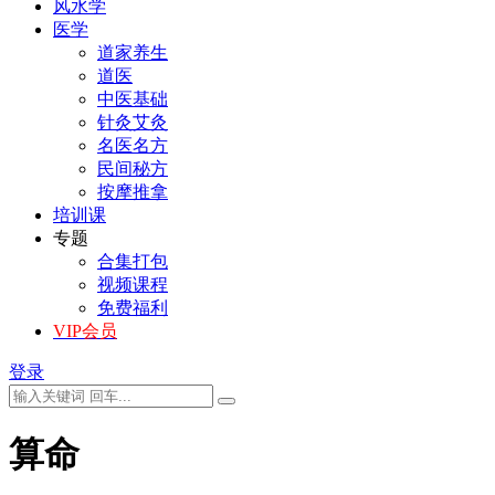
风水学
医学
道家养生
道医
中医基础
针灸艾灸
名医名方
民间秘方
按摩推拿
培训课
专题
合集打包
视频课程
免费福利
VIP会员
登录
算命