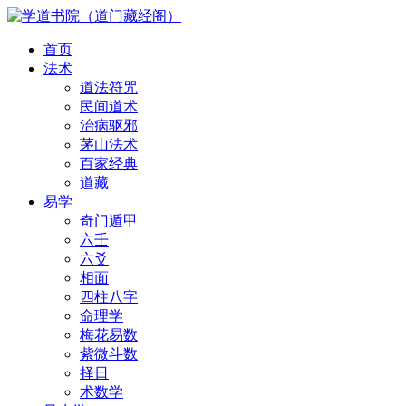
首页
法术
道法符咒
民间道术
治病驱邪
茅山法术
百家经典
道藏
易学
奇门遁甲
六壬
六爻
相面
四柱八字
命理学
梅花易数
紫微斗数
择日
术数学