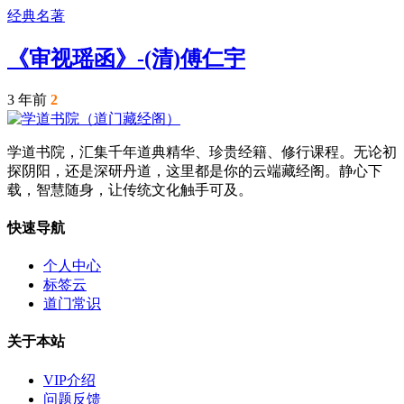
经典名著
《审视瑶函》-(清)傅仁宇
3 年前
2
学道书院，汇集千年道典精华、珍贵经籍、修行课程。无论初
探阴阳，还是深研丹道，这里都是你的云端藏经阁。静心下
载，智慧随身，让传统文化触手可及。
快速导航
个人中心
标签云
道门常识
关于本站
VIP介绍
问题反馈