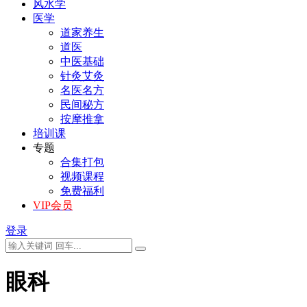
风水学
医学
道家养生
道医
中医基础
针灸艾灸
名医名方
民间秘方
按摩推拿
培训课
专题
合集打包
视频课程
免费福利
VIP会员
登录
眼科