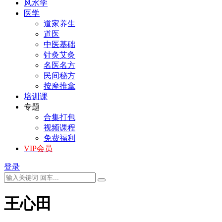
风水学
医学
道家养生
道医
中医基础
针灸艾灸
名医名方
民间秘方
按摩推拿
培训课
专题
合集打包
视频课程
免费福利
VIP会员
登录
王心田