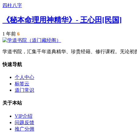
四柱八字
《秘本命理用神精华》- 王心田[民国]
1 年前
6
学道书院，汇集千年道典精华、珍贵经籍、修行课程。无论初
快速导航
个人中心
标签云
道门常识
关于本站
VIP介绍
问题反馈
推广分佣