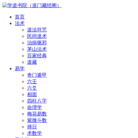
首页
法术
道法符咒
民间道术
治病驱邪
茅山法术
百家经典
道藏
易学
奇门遁甲
六壬
六爻
相面
四柱八字
命理学
梅花易数
紫微斗数
择日
术数学