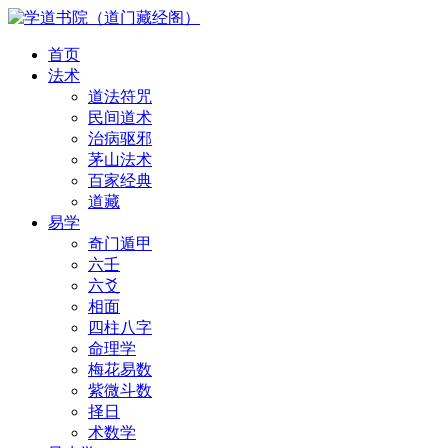
首页
法术
道法符咒
民间道术
治病驱邪
茅山法术
百家经典
道藏
易学
奇门遁甲
六壬
六爻
相面
四柱八字
命理学
梅花易数
紫微斗数
择日
术数学