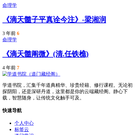
命理学
《滴天髓子平真诠今注》-梁湘润
3 年前
6
命理学
《滴天髓阐微》(清.任铁樵)
4 年前
7
学道书院，汇集千年道典精华、珍贵经籍、修行课程。无论初
探阴阳，还是深研丹道，这里都是你的云端藏经阁。静心下
载，智慧随身，让传统文化触手可及。
快速导航
个人中心
标签云