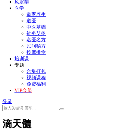
风水学
医学
道家养生
道医
中医基础
针灸艾灸
名医名方
民间秘方
按摩推拿
培训课
专题
合集打包
视频课程
免费福利
VIP会员
登录
滴天髓