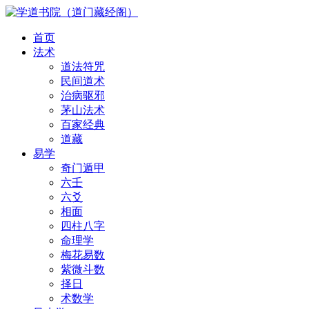
首页
法术
道法符咒
民间道术
治病驱邪
茅山法术
百家经典
道藏
易学
奇门遁甲
六壬
六爻
相面
四柱八字
命理学
梅花易数
紫微斗数
择日
术数学