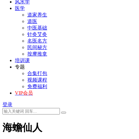
风水学
医学
道家养生
道医
中医基础
针灸艾灸
名医名方
民间秘方
按摩推拿
培训课
专题
合集打包
视频课程
免费福利
VIP会员
登录
海蟾仙人