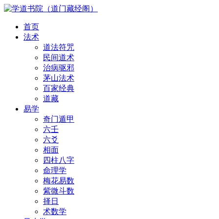
首页
法术
道法符咒
民间道术
治病驱邪
茅山法术
百家经典
道藏
易学
奇门遁甲
六壬
六爻
相面
四柱八字
命理学
梅花易数
紫微斗数
择日
术数学