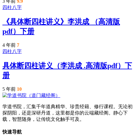
3 年前
9.9
四柱八字
《具体断四柱讲义》李洪成 （高清版
pdf）下册
4 年前
7
四柱八字
具体断四柱讲义（李洪成 .高清版pdf）下
册
5 年前
10
学道书院，汇集千年道典精华、珍贵经籍、修行课程。无论初
探阴阳，还是深研丹道，这里都是你的云端藏经阁。静心下
载，智慧随身，让传统文化触手可及。
快速导航