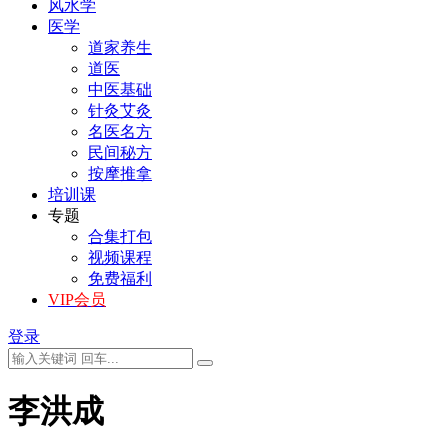
风水学
医学
道家养生
道医
中医基础
针灸艾灸
名医名方
民间秘方
按摩推拿
培训课
专题
合集打包
视频课程
免费福利
VIP会员
登录
李洪成