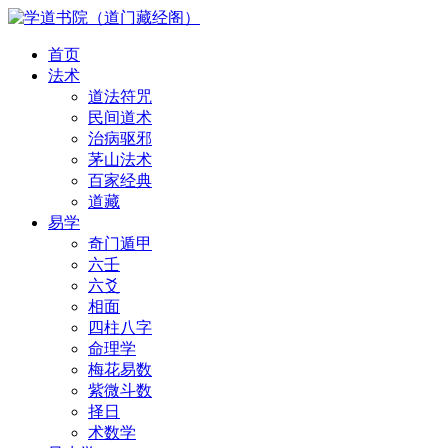
首页
法术
道法符咒
民间道术
治病驱邪
茅山法术
百家经典
道藏
易学
奇门遁甲
六壬
六爻
相面
四柱八字
命理学
梅花易数
紫微斗数
择日
术数学