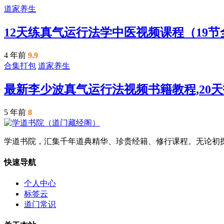
道家养生
12天练真气运行法学中医视频课程（19
4 年前
9.9
合集打包
道家养生
最新李少波真气运行法视频书籍教程,20天打
5 年前
8
学道书院，汇集千年道典精华、珍贵经籍、修行课程。无论初
快速导航
个人中心
标签云
道门常识