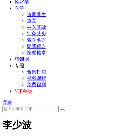
风水学
医学
道家养生
道医
中医基础
针灸艾灸
名医名方
民间秘方
按摩推拿
培训课
专题
合集打包
视频课程
免费福利
VIP会员
登录
李少波