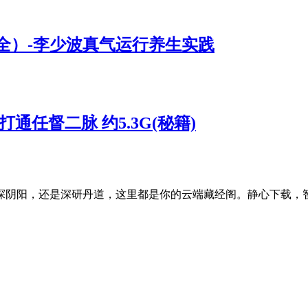
节全）-李少波真气运行养生实践
通任督二脉 约5.3G(秘籍)
探阴阳，还是深研丹道，这里都是你的云端藏经阁。静心下载，