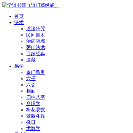
首页
法术
道法符咒
民间道术
治病驱邪
茅山法术
百家经典
道藏
易学
奇门遁甲
六壬
六爻
相面
四柱八字
命理学
梅花易数
紫微斗数
择日
术数学