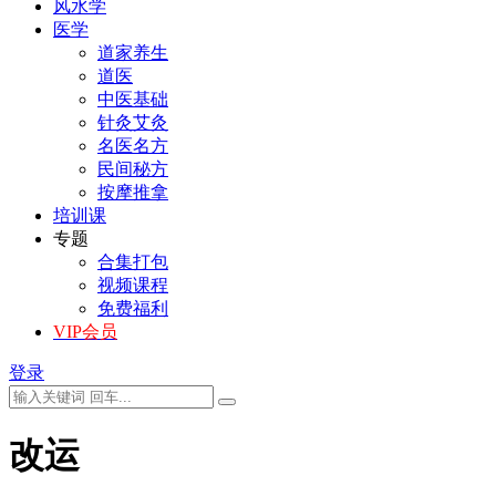
风水学
医学
道家养生
道医
中医基础
针灸艾灸
名医名方
民间秘方
按摩推拿
培训课
专题
合集打包
视频课程
免费福利
VIP会员
登录
改运