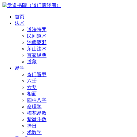
首页
法术
道法符咒
民间道术
治病驱邪
茅山法术
百家经典
道藏
易学
奇门遁甲
六壬
六爻
相面
四柱八字
命理学
梅花易数
紫微斗数
择日
术数学