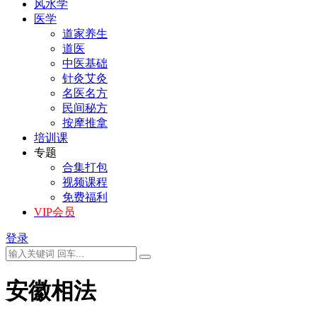
风水学
医学
道家养生
道医
中医基础
针灸艾灸
名医名方
民间秘方
按摩推拿
培训课
专题
合集打包
视频课程
免费福利
VIP会员
登录
安徽相法