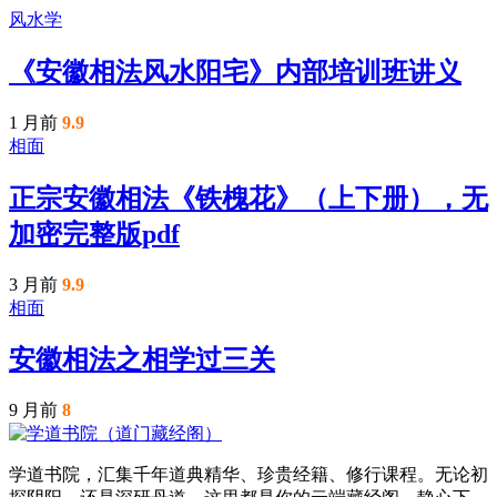
风水学
《安徽相法风水阳宅》内部培训班讲义
1 月前
9.9
相面
正宗安徽相法《铁槐花》（上下册），无
加密完整版pdf
3 月前
9.9
相面
安徽相法之相学过三关
9 月前
8
学道书院，汇集千年道典精华、珍贵经籍、修行课程。无论初