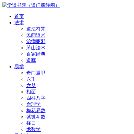
首页
法术
道法符咒
民间道术
治病驱邪
茅山法术
百家经典
道藏
易学
奇门遁甲
六壬
六爻
相面
四柱八字
命理学
梅花易数
紫微斗数
择日
术数学