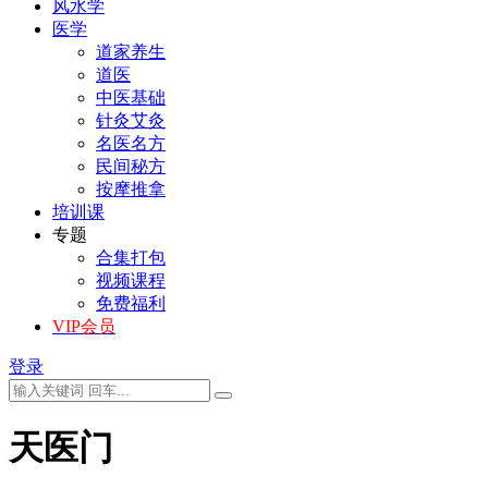
风水学
医学
道家养生
道医
中医基础
针灸艾灸
名医名方
民间秘方
按摩推拿
培训课
专题
合集打包
视频课程
免费福利
VIP会员
登录
天医门