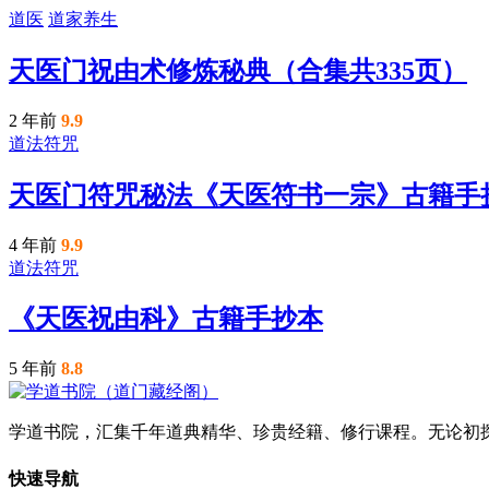
道医
道家养生
天医门祝由术修炼秘典（合集共335页）
2 年前
9.9
道法符咒
天医门符咒秘法《天医符书一宗》古籍手
4 年前
9.9
道法符咒
《天医祝由科》古籍手抄本
5 年前
8.8
学道书院，汇集千年道典精华、珍贵经籍、修行课程。无论初
快速导航