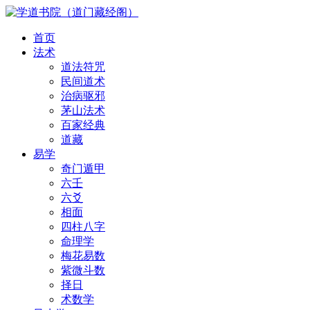
首页
法术
道法符咒
民间道术
治病驱邪
茅山法术
百家经典
道藏
易学
奇门遁甲
六壬
六爻
相面
四柱八字
命理学
梅花易数
紫微斗数
择日
术数学