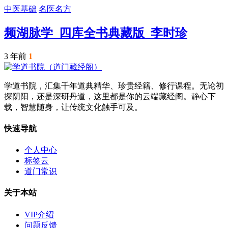
中医基础
名医名方
频湖脉学_四库全书典藏版_李时珍
3 年前
1
学道书院，汇集千年道典精华、珍贵经籍、修行课程。无论初
探阴阳，还是深研丹道，这里都是你的云端藏经阁。静心下
载，智慧随身，让传统文化触手可及。
快速导航
个人中心
标签云
道门常识
关于本站
VIP介绍
问题反馈