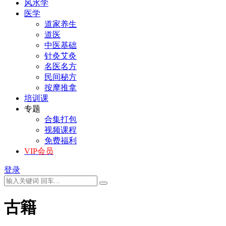
风水学
医学
道家养生
道医
中医基础
针灸艾灸
名医名方
民间秘方
按摩推拿
培训课
专题
合集打包
视频课程
免费福利
VIP会员
登录
古籍