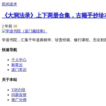
民间道术
《大洞法录》上下两册合集，古籍手抄珍
2 年前
30
学道书院，汇集千年道典精华、珍贵经籍、修行课程。无论初
快速导航
个人中心
标签云
道门常识
关于本站
VIP介绍
问题反馈
推广分佣