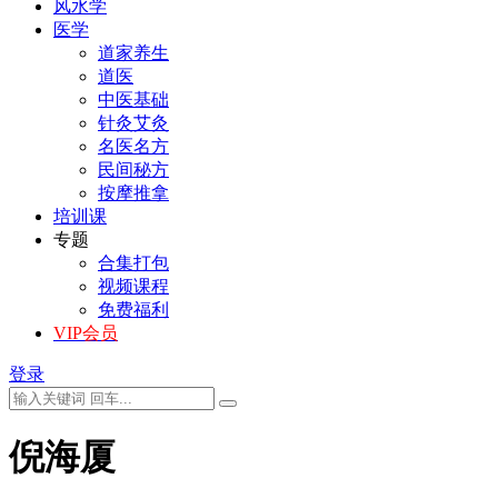
风水学
医学
道家养生
道医
中医基础
针灸艾灸
名医名方
民间秘方
按摩推拿
培训课
专题
合集打包
视频课程
免费福利
VIP会员
登录
倪海厦