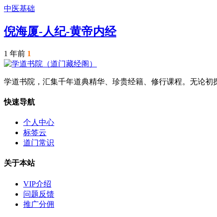
中医基础
倪海厦-人纪-黄帝内经
1 年前
1
学道书院，汇集千年道典精华、珍贵经籍、修行课程。无论初
快速导航
个人中心
标签云
道门常识
关于本站
VIP介绍
问题反馈
推广分佣