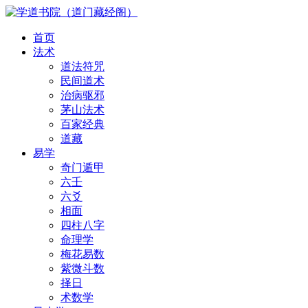
首页
法术
道法符咒
民间道术
治病驱邪
茅山法术
百家经典
道藏
易学
奇门遁甲
六壬
六爻
相面
四柱八字
命理学
梅花易数
紫微斗数
择日
术数学