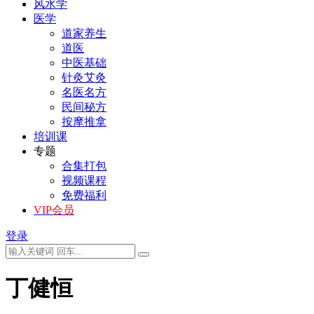
风水学
医学
道家养生
道医
中医基础
针灸艾灸
名医名方
民间秘方
按摩推拿
培训课
专题
合集打包
视频课程
免费福利
VIP会员
登录
丁健恒