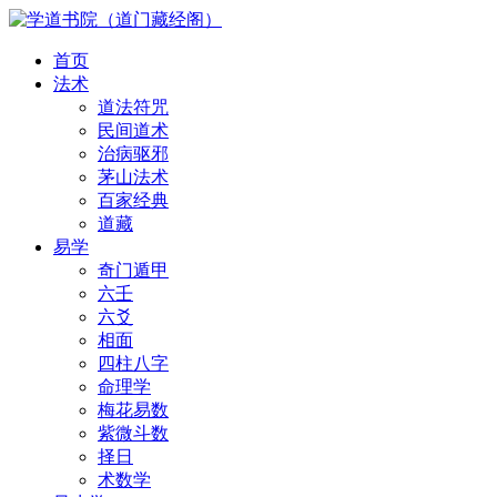
首页
法术
道法符咒
民间道术
治病驱邪
茅山法术
百家经典
道藏
易学
奇门遁甲
六壬
六爻
相面
四柱八字
命理学
梅花易数
紫微斗数
择日
术数学